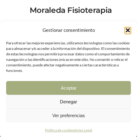
Moraleda Fisioterapia
Gestionar consentimiento
Dirección: C. Río Alberche, 50 (Centro Médico
Ntra. Sra De Lourdes), 45007 Toledo, España
Para ofrecer las mejores experiencias, utilizamos tecnologías como las cookies
para almacenar y/o acceder a la información del dispositivo. El consentimiento
de estas tecnologías nos permitirá procesar datos como el comportamiento de
navegación o las identificaciones únicas en este sitio. No consentir o retirar el
Teléfono: +34 619 89 11 11
consentimiento, puede afectar negativamente a ciertas características y
funciones.
Número de Rexistro Sanitario de la Xunta de
Aceptar
Galicia: C-15-004882
Denegar
Ver preferencias
Política de cookies
Aviso Legal
Aviso Legal
|
Política de Privacidad y Cookies