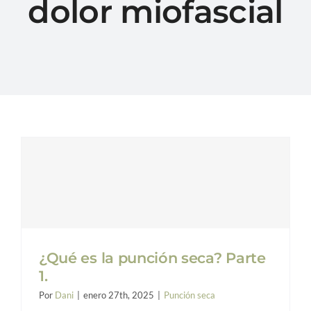
dolor miofascial
Conóceme
Blog
FAQs
Contacto
¿Qué es la punción seca? Parte
1.
Por
Dani
|
enero 27th, 2025
|
Punción seca