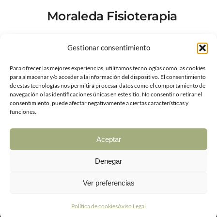
Moraleda Fisioterapia
Gestionar consentimiento
Dirección: C. Río Alberche, 50 (Centro Médico
Ntra. Sra De Lourdes), 45007 Toledo, España
Para ofrecer las mejores experiencias, utilizamos tecnologías como las cookies
para almacenar y/o acceder a la información del dispositivo. El consentimiento
de estas tecnologías nos permitirá procesar datos como el comportamiento de
navegación o las identificaciones únicas en este sitio. No consentir o retirar el
Teléfono: +34 619 89 11 11
consentimiento, puede afectar negativamente a ciertas características y
funciones.
Número de Rexistro Sanitario de la Xunta de
Aceptar
Galicia: C-15-004882
Denegar
Ver preferencias
Política de cookies
Aviso Legal
Aviso Legal
|
Política de Privacidad y Cookies